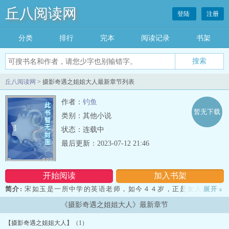
丘八阅读网
登陆
注册
分类
排行
完本
阅读记录
书架
丘八阅读网
> 摄影奇遇之姐姐大人最新章节列表
作者：
钓鱼
暂无下载
类别：其他小说
状态：连载中
最后更新：2023-07-12 21:46
开始阅读
加入书架
简介:
宋如玉是一所中学的英语老师，如今４４岁，正是女人在凋谢
展开
»
之前盛放的年 龄，所以格外美艳动人，美艳不可方物，用尤物来形容
《摄影奇遇之姐姐大人》最新章节
毫不为过。又加上她一直 对于西方的文化思想感兴趣，尤其是对文艺
复兴时期的人文主义倍加推崇，所以 平时她在教学之余总ai写一些带
【摄影奇遇之姐姐大人】（1）