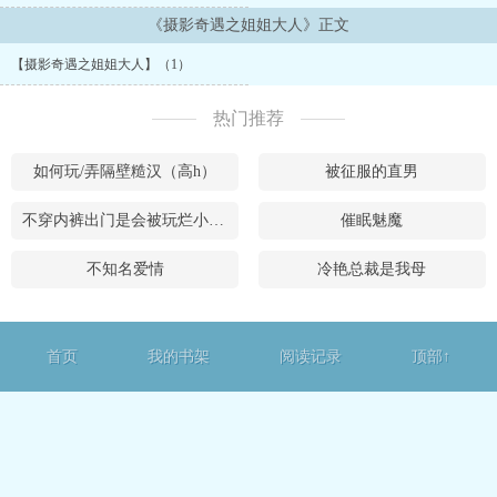
有浓厚人文主义色彩的专栏文章，还颇有名气， 只不过她一向低调，
以笔名示人，所以很少有人知道大名鼎鼎的人文主义代表作 家帕皮尼
《摄影奇遇之姐姐大人》正文
亚（帕皮尼亚是欧洲文艺复兴时期人文主义代表作家薄伽丘著名作品
【摄影奇遇之姐姐大人】（1）
《十日谈》中的一位女主人公，热情开朗，充满活力，敢于追求自己
的幸福。作 者注）居然是云天集团老板娘。...
热门推荐
如何玩/弄隔壁糙汉（高h）
被征服的直男
不穿内裤出门是会被玩烂小逼的
催眠魅魔
不知名爱情
冷艳总裁是我母
首页
我的书架
阅读记录
顶部↑