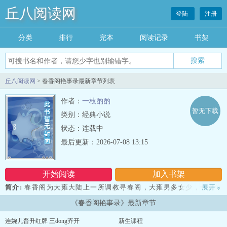
丘八阅读网
登陆
注册
分类
排行
完本
阅读记录
书架
丘八阅读网
> 春香阁艳事录最新章节列表
作者：
一枝酌酌
暂无下载
类别：经典小说
状态：连载中
最后更新：2026-07-08 13:15
开始阅读
加入书架
简介:
春香阁为大雍大陆上一所调教寻春阁，大雍男多女少，一女侍
展开
»
多男，一女嫁多男都是非常正常现象。文中大量np群交场景，没有感
《春香阁艳事录》最新章节
情戏，一般没有gang交没有双龙...
连婉儿晋升红牌 三dong齐开
新生课程