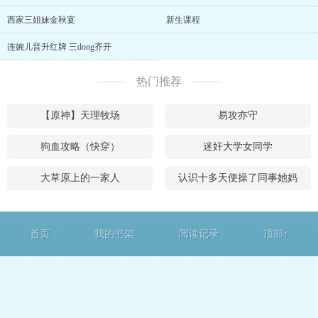
西家三姐妹金秋宴
新生课程
连婉儿晋升红牌 三dong齐开
热门推荐
【原神】天理牧场
易攻亦守
狗血攻略（快穿）
迷奸大学女同学
大草原上的一家人
认识十多天便操了同事她妈
首页
我的书架
阅读记录
顶部↑