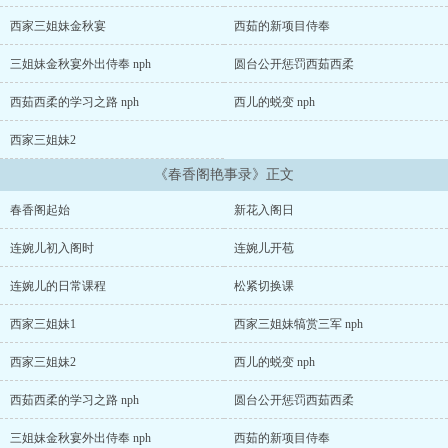
西家三姐妹金秋宴
西茹的新项目侍奉
三姐妹金秋宴外出侍奉 nph
圆台公开惩罚西茹西柔
西茹西柔的学习之路 nph
西儿的蜕变 nph
西家三姐妹2
《春香阁艳事录》正文
春香阁起始
新花入阁日
连婉儿初入阁时
连婉儿开苞
连婉儿的日常课程
松紧切换课
西家三姐妹1
西家三姐妹犒赏三军 nph
西家三姐妹2
西儿的蜕变 nph
西茹西柔的学习之路 nph
圆台公开惩罚西茹西柔
三姐妹金秋宴外出侍奉 nph
西茹的新项目侍奉