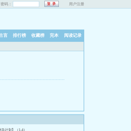
密码：
用户注册
古言
排行榜
收藏榜
完本
阅读记录
马计划】（1-4）