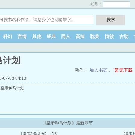
账号：
科幻
言情
其他
经典
同人
高辣
耽美
情欲
古耽
马计划
动作：
加入书架
、
暂无下载
7-08 04:13
：皇帝种马计划
《皇帝种马计划》最新章节
【皇帝种马计划】（5-8）
【皇帝种