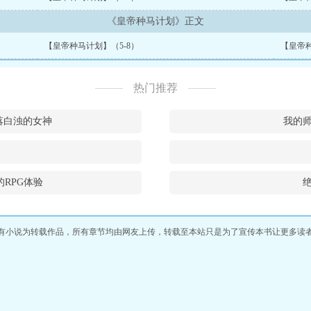
《皇帝种马计划》正文
【皇帝种马计划】（5-8）
【皇帝种
热门推荐
落白浊的女神
我的
的RPG体验
有小说为转载作品，所有章节均由网友上传，转载至本站只是为了宣传本书让更多读