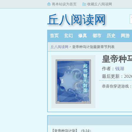
将本站设为首页
收藏丘八阅读网
丘八阅读网
首页
玄幻
修真
都市
历史
网游
丘八阅读网
> 皇帝种马计划最新章节列表
皇帝种
作者：
钱湖
最后更新：2026-0
恭喜你穿进游戏
【皇帝种马计划】（9-14）