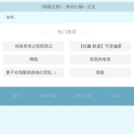
他瞳孔漆黑空荡，手上不停地剥虾仁，哑着嗓子低语——“回到最初，
你就会回来ai我了。”“我们上周领证，你来国防部偷偷找过我，这是
《炽阳之痕2：铁石心肠》正文
我们度蜜月的第一天。”“记得，我都记得。1.东南亚军政权谋暗黑
「前序」
文，权谋线2.强取豪夺100珠更新一章...
热门推荐
丝袜美母之医院风云
【狂飙 默盛】可是偏爱
网线
邪恶的母亲
妻子在我眼前跟他们淫乱（全）
宿敌
首页
我的书架
阅读记录
顶部↑