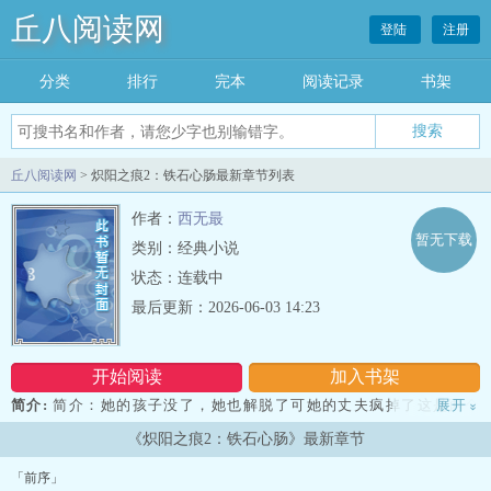
丘八阅读网
登陆
注册
分类
排行
完本
阅读记录
书架
丘八阅读网
> 炽阳之痕2：铁石心肠最新章节列表
作者：
西无最
暂无下载
类别：经典小说
状态：连载中
最后更新：2026-06-03 14:23
开始阅读
加入书架
简介:
简介：她的孩子没了，她也解脱了可她的丈夫疯掉了这是两个
展开
»
人的铁石心肠。——电视里，新闻播放着印缅战场焦灼的局势，无人
《炽阳之痕2：铁石心肠》最新章节
机传回来的画面尽是灰烬。他放弃了那里的一切，战争机器的系统已
然崩溃。她抱紧双臂，蜷缩在椅子里，惊恐的看着男人在对面发疯。
「前序」