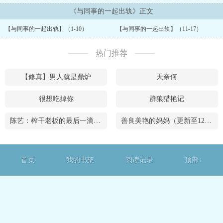
《与同事的一起出轨》正文
【与同事的一起出轨】（1-10）
【与同事的一起出轨】（11-17）
热门推荐
【修真】男人就是鼎炉
天奈何
很想吃掉你
群狼猎艳记
陈艺：榨干老板的最后一滴精液
善良美艳的妈妈（更新至12章）
首页
我的书架
阅读记录
顶部↑