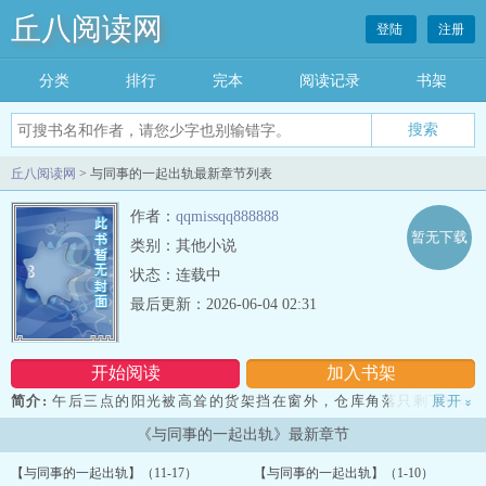
丘八阅读网
登陆
注册
分类
排行
完本
阅读记录
书架
丘八阅读网
> 与同事的一起出轨最新章节列表
作者：
qqmissqq888888
暂无下载
类别：其他小说
状态：连载中
最后更新：2026-06-04 02:31
开始阅读
加入书架
简介:
午后三点的阳光被高耸的货架挡在窗外，仓库角落只剩下昏暗
展开
»
的yin影和浓重的纸箱味。这几周的专案像大山一样压下来，每个人都
《与同事的一起出轨》最新章节
紧绷到了临界点。...
【与同事的一起出轨】（11-17）
【与同事的一起出轨】（1-10）