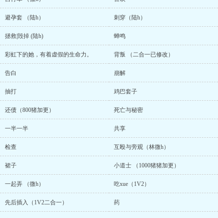
避孕套 （陆h）
刺穿（陆h）
拯救|毁掉 (陆h)
蝉鸣
彩虹下的她，有着虚假的生命力。
背叛 （二合一已修改）
告白
崩解
抽打
鸡巴套子
还债（800猪加更）
死亡与秘密
一半一半
共享
检查
互殴与旁观（林微h）
裙子
小道士 （1000猪猪加更）
一起弄 （微h）
吃xue（1V2）
先后插入（1V2二合一）
药