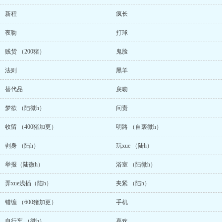
新程
疯长
夜吻
打球
贱货 （200猪）
鬼脸
法则
黑羊
替代品
戾吻
梦欲 （陆微h）
问责
收留 （400猪加更）
明路 （自亵微h）
剥身 （陆h）
玩xue （陆h）
举报（陆微h）
浴室 （陆微h）
弄xue浅插（陆h）
夹紧 （陆h）
错缠 （600猪加更）
手机
自行车 （微h）
喜欢