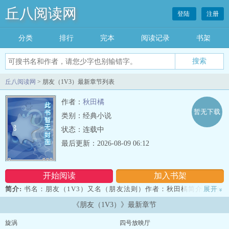
丘八阅读网
登陆
注册
分类
排行
完本
阅读记录
书架
丘八阅读网
> 朋友（1V3）最新章节列表
作者：
秋田橘
暂无下载
类别：经典小说
状态：连载中
最后更新：2026-08-09 06:12
开始阅读
加入书架
简介:
书名：朋友（1V3）又名（朋友法则）作者：秋田橘简介：手拉
展开
»
手，是朋友朋友的朋友分新旧朋友的秘密别深究朋友的陷阱藏身后别
《朋友（1V3）》最新章节
过头，皱眉头好朋友变坏朋友装作只有一只手只拉最坏的朋友句话简
介：打着朋友的名义狠狠法的故事。4C，结局开放雷区：请排雷读者
旋涡
四号放映厅