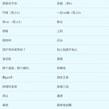
我更在乎你
弄她 （高h）
忏悔（双人h）
一起cao她（双人h）
双cao （双人h）
换位
群殴
上药
期待吗
石头
我不管你谁管你？
知人知面不知心
鬼见愁
窥视
两个戒指，两个婚约。
和稀泥
删gan净
朋友王座
扮猪吃老虎
挨揍三连
承认
邀请
暴雨
圆珠笔的圈