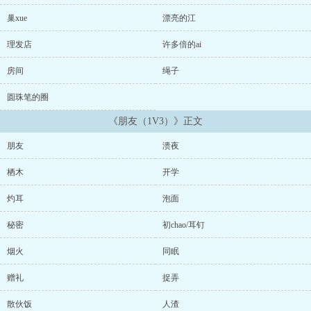
自动远离，雷区密集，会被创飞，全文无三观，概不负责需要心理辅
导的读者。...
巢xue
漂亮的江
理发店
许多倍的ai
房间
绳子
圆珠笔的圈
《朋友（1V3）》正文
朋友
溃夜
栖木
开学
灼耳
泡面
秘密
初chao/耳钉
烟火
同眠
赠礼
捉弄
散伙饭
人渣