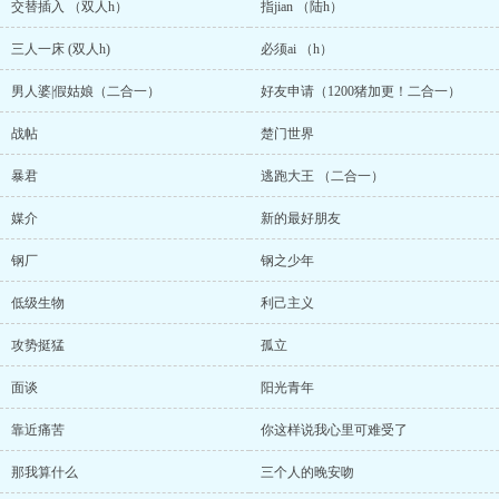
交替插入 （双人h）
指jian （陆h）
三人一床 (双人h)
必须ai （h）
男人婆|假姑娘（二合一）
好友申请（1200猪加更！二合一）
战帖
楚门世界
暴君
逃跑大王 （二合一）
媒介
新的最好朋友
钢厂
钢之少年
低级生物
利己主义
攻势挺猛
孤立
面谈
阳光青年
靠近痛苦
你这样说我心里可难受了
那我算什么
三个人的晚安吻