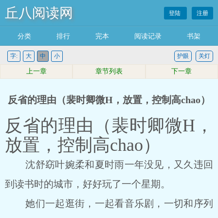
丘八阅读网
登陆
注册
分类
排行
完本
阅读记录
书架
字:
大
中
小
护眼
关灯
上一章
章节列表
下一章
反省的理由（裴时卿微H，放置，控制高chao）
反省的理由（裴时卿微H，
放置，控制高chao）
沈舒窈叶婉柔和夏时雨一年没见，又久违回
到读书时的城市，好好玩了一个星期。
她们一起逛街，一起看音乐剧，一切和序列