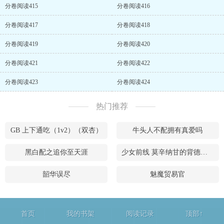
分卷阅读415
分卷阅读416
分卷阅读417
分卷阅读418
分卷阅读419
分卷阅读420
分卷阅读421
分卷阅读422
分卷阅读423
分卷阅读424
热门推荐
GB 上下通吃（1v2）（双杏）
牛头人不配拥有真爱吗
黑白配之追你至天涯
少女前线 莫辛纳甘的背德堕落夜
韶华误尽
魅魔贸易官
首页
我的书架
阅读记录
顶部↑