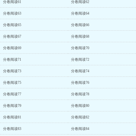
分卷阅读61
分卷阅读62
分卷阅读63
分卷阅读64
分卷阅读65
分卷阅读66
分卷阅读67
分卷阅读68
分卷阅读69
分卷阅读70
分卷阅读71
分卷阅读72
分卷阅读73
分卷阅读74
分卷阅读75
分卷阅读76
分卷阅读77
分卷阅读78
分卷阅读79
分卷阅读80
分卷阅读81
分卷阅读82
分卷阅读83
分卷阅读84