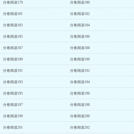
分卷阅读179
分卷阅读180
分卷阅读181
分卷阅读182
分卷阅读183
分卷阅读184
分卷阅读185
分卷阅读186
分卷阅读187
分卷阅读188
分卷阅读189
分卷阅读190
分卷阅读191
分卷阅读192
分卷阅读193
分卷阅读194
分卷阅读195
分卷阅读196
分卷阅读197
分卷阅读198
分卷阅读199
分卷阅读200
分卷阅读201
分卷阅读202