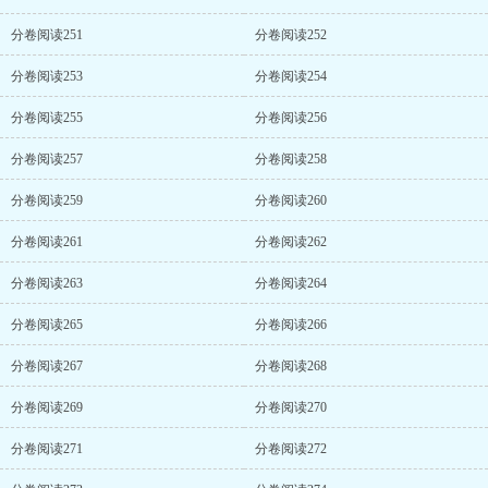
分卷阅读251
分卷阅读252
分卷阅读253
分卷阅读254
分卷阅读255
分卷阅读256
分卷阅读257
分卷阅读258
分卷阅读259
分卷阅读260
分卷阅读261
分卷阅读262
分卷阅读263
分卷阅读264
分卷阅读265
分卷阅读266
分卷阅读267
分卷阅读268
分卷阅读269
分卷阅读270
分卷阅读271
分卷阅读272