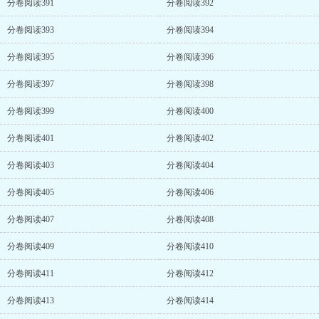
分卷阅读391
分卷阅读392
分卷阅读393
分卷阅读394
分卷阅读395
分卷阅读396
分卷阅读397
分卷阅读398
分卷阅读399
分卷阅读400
分卷阅读401
分卷阅读402
分卷阅读403
分卷阅读404
分卷阅读405
分卷阅读406
分卷阅读407
分卷阅读408
分卷阅读409
分卷阅读410
分卷阅读411
分卷阅读412
分卷阅读413
分卷阅读414