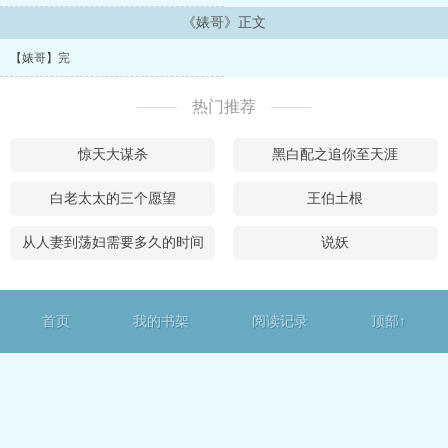
《婊哥》正文
【婊哥】完
热门推荐
惊天大谋杀
黑白配之追你至天涯
白老太太的三个愿望
王伯土根
从人妻到荡妇需要多久的时间
说妖
首页
我的书架
阅读记录
顶部↑