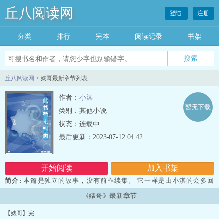
丘八阅读网
登陆
注册
分类
排行
完本
阅读记录
书架
丘八阅读网
> 婊哥最新章节列表
作者：
小淇
暂无下载
类别：其他小说
状态：连载中
最后更新：2023-07-12 04:42
开始阅读
加入书架
简介:
本篇是独立的故事，没有前作续集。 它一样是由小淇的众多回
忆凝聚而成， 但它和《色女友小淇》第一到四季都没有关係……...
《婊哥》最新章节
【婊哥】完