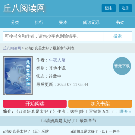
丘八阅读网
登陆
注册
分类
排行
完本
阅读记录
书架
丘八阅读网
> ai清妍真是太好了最新章节列表
作者：
午夜人屠
暂无下载
类别：其他小说
状态：连载中
最后更新：2023-07-11 03:44
开始阅读
加入书架
简介:
《ai清妍真是太好了》作者：妹控|终于写完第五篇了，跨度时
展开
»
间很久，第六章我会尽快写完，谢谢大家。一直听说过热锅上的蚂蚁
《ai清妍真是太好了》最新章节
这句话，但是真正体会上这句话含义的时候，我却感觉有些东西慢慢
离我远去……...
ai清妍真是太好了（五）玩牌
ai清妍真是太好了（四）一件事