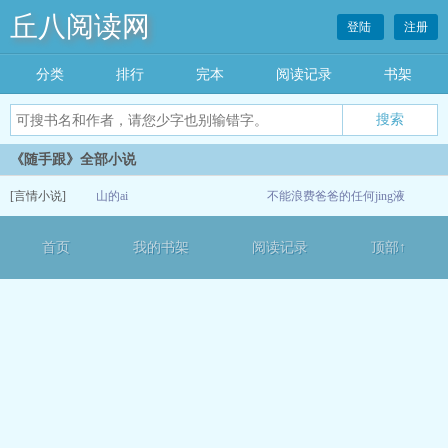
丘八阅读网
登陆
注册
分类
排行
完本
阅读记录
书架
《随手跟》全部小说
[言情小说]
山的ai
不能浪费爸爸的任何jing液
11-06
首页
我的书架
阅读记录
顶部↑