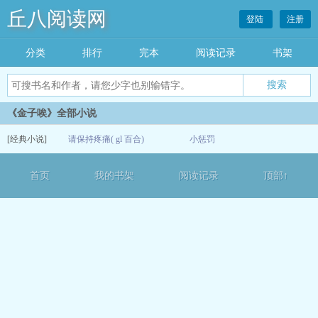
丘八阅读网
登陆
注册
分类
排行
完本
阅读记录
书架
《金子唉》全部小说
[经典小说]
请保持疼痛( gl 百合)
小惩罚
07-08
首页
我的书架
阅读记录
顶部↑