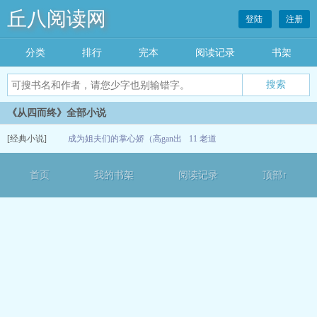
丘八阅读网
登陆
注册
分类
排行
完本
阅读记录
书架
《从四而终》全部小说
[经典小说]
成为姐夫们的掌心娇（高gan出
11 老道
轨nph）
06-01
首页
我的书架
阅读记录
顶部↑