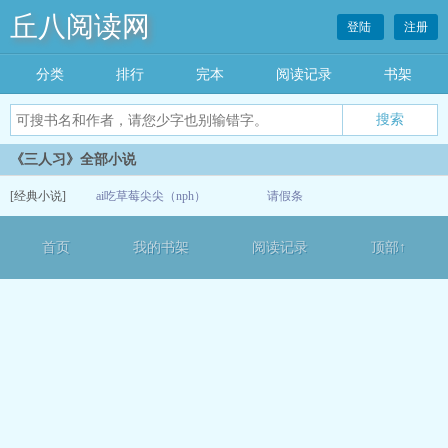
丘八阅读网
登陆
注册
分类
排行
完本
阅读记录
书架
《三人习》全部小说
[经典小说]
ai吃草莓尖尖（nph）
请假条
05-06
首页
我的书架
阅读记录
顶部↑